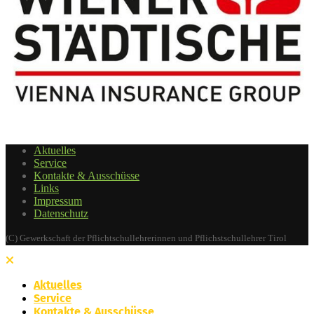
Aktuelles
Service
Kontakte & Ausschüsse
Links
Impressum
Datenschutz
(C) Gewerkschaft der Pflichtschullehrerinnen und Pflichstschullehrer Tirol
Aktuelles
Service
Kontakte & Ausschüsse