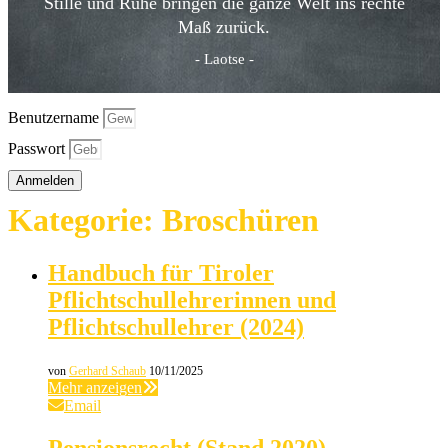
Stille und Ruhe bringen die ganze Welt ins rechte
Maß zurück.
- Laotse -
Benutzername
Passwort
Anmelden
Kategorie:
Broschüren
Handbuch für Tiroler
Pflichtschullehrerinnen und
Pflichtschullehrer (2024)
von
Gerhard Schaub
10/11/2025
Mehr anzeigen
Email