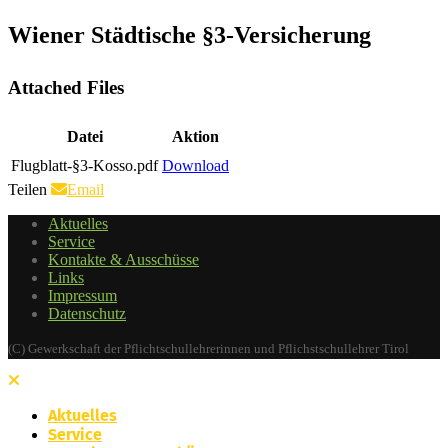
Wiener Städtische §3-Versicherung
Attached Files
Datei
Aktion
Flugblatt-§3-Kosso.pdf
Download
Teilen
Email
Aktuelles
Service
Kontakte & Ausschüsse
Links
Impressum
Datenschutz
(C) Gewerkschaft der Pflichtschullehrerinnen und Pflichstschullehrer Tirol
Aktuelles
Service