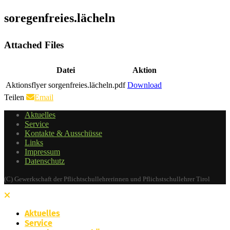
soregenfreies.lächeln
Attached Files
Datei
Aktion
Aktionsflyer sorgenfreies.lächeln.pdf
Download
Teilen
Email
Aktuelles
Service
Kontakte & Ausschüsse
Links
Impressum
Datenschutz
(C) Gewerkschaft der Pflichtschullehrerinnen und Pflichstschullehrer Tirol
Aktuelles
Service