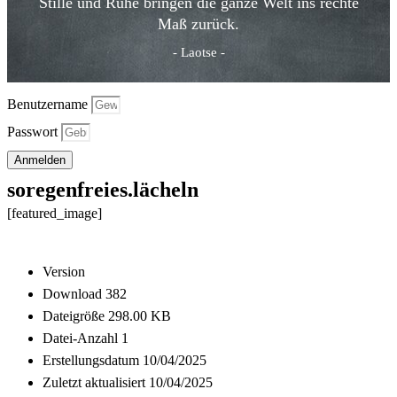
Stille und Ruhe bringen die ganze Welt ins rechte
Maß zurück.
- Laotse -
Benutzername
Passwort
Anmelden
soregenfreies.lächeln
[featured_image]
Download
Version
Download
382
Dateigröße
298.00 KB
Datei-Anzahl
1
Erstellungsdatum
10/04/2025
Zuletzt aktualisiert
10/04/2025