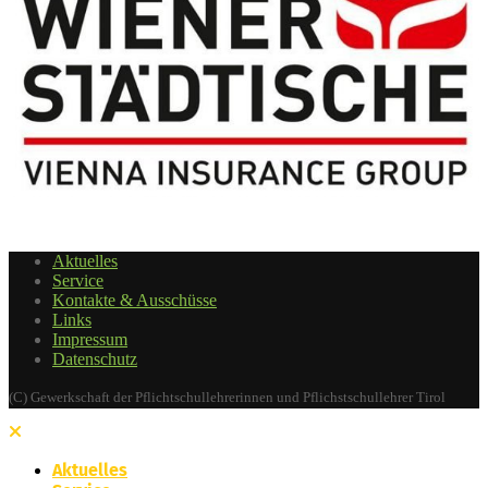
Aktuelles
Service
Kontakte & Ausschüsse
Links
Impressum
Datenschutz
(C) Gewerkschaft der Pflichtschullehrerinnen und Pflichstschullehrer Tirol
Aktuelles