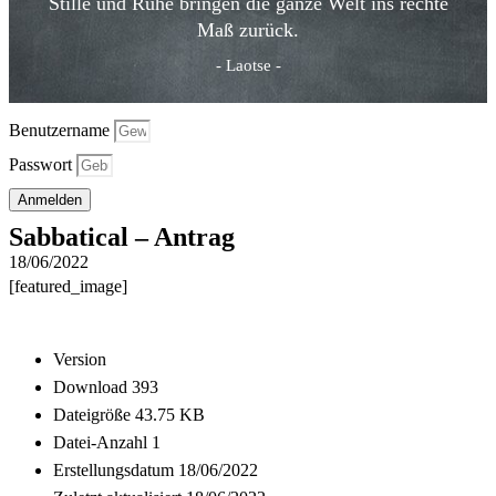
Stille und Ruhe bringen die ganze Welt ins rechte
Maß zurück.
- Laotse -
Benutzername
Passwort
Anmelden
Sabbatical – Antrag
18/06/2022
[featured_image]
Download
Version
Download
393
Dateigröße
43.75 KB
Datei-Anzahl
1
Erstellungsdatum
18/06/2022