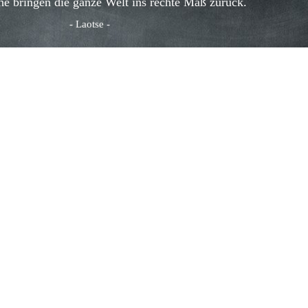
he bringen die ganze Welt ins rechte Maß zurück.
- Laotse -