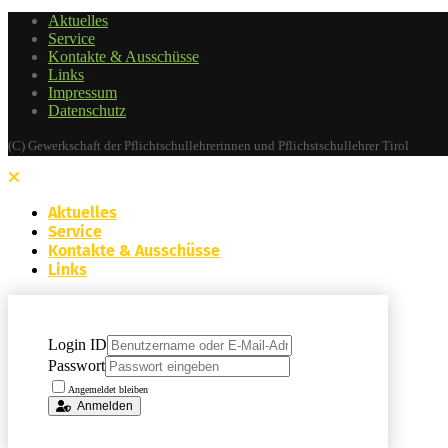
Aktuelles
Service
Kontakte & Ausschüsse
Links
Impressum
Datenschutz
(C) Gewerkschaft der Pflichtschullehrerinnen und Pflichstschullehrer Tirol
Aktuelles
Service
Kontakte & Ausschüsse
Links
Login ID
Passwort
Angemeldet bleiben
Anmelden