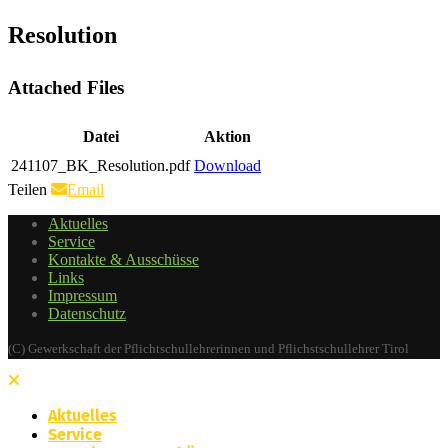
Resolution
Attached Files
Datei
Aktion
241107_BK_Resolution.pdf
Download
Teilen
Email
Aktuelles
Service
Kontakte & Ausschüsse
Links
Impressum
Datenschutz
(C) Gewerkschaft der Pflichtschullehrerinnen und Pflichstschullehrer Tirol
Aktuelles
Service