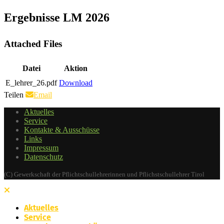
Ergebnisse LM 2026
Attached Files
Datei
Aktion
E_lehrer_26.pdf
Download
Teilen
Email
Aktuelles
Service
Kontakte & Ausschüsse
Links
Impressum
Datenschutz
(C) Gewerkschaft der Pflichtschullehrerinnen und Pflichstschullehrer Tirol
Aktuelles
Service