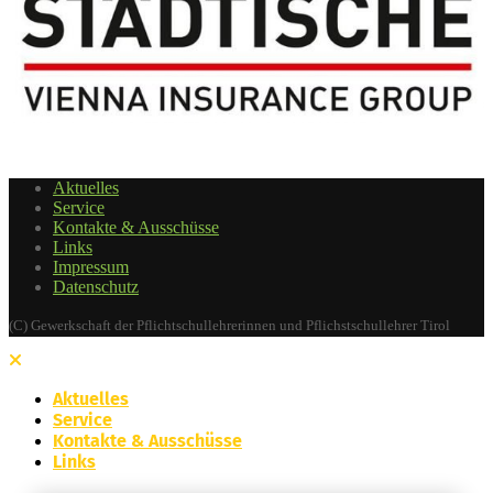
Aktuelles
Service
Kontakte & Ausschüsse
Links
Impressum
Datenschutz
(C) Gewerkschaft der Pflichtschullehrerinnen und Pflichstschullehrer Tirol
Aktuelles
Service
Kontakte & Ausschüsse
Links